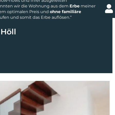
Know-hows und Ihrer ausgefeilten
konnten wir die Wohnung aus dem
Erbe
meiner
nem optimalen Preis und
ohne familiäre
ufen und somit das Erbe auflösen.“
 Höll