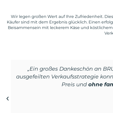
Wir legen großen Wert auf Ihre Zufriedenheit. Die
Käufer sind mit dem Ergebnis glücklich. Einen erfol
Beisammensein mit leckerem Käse und köstlichem W
Verk
„Mit dem
‚Rundum-Sorglos-Pak
en
kürzester Zeit
zu einem
sehr gut
hervorragende, professionelle und p