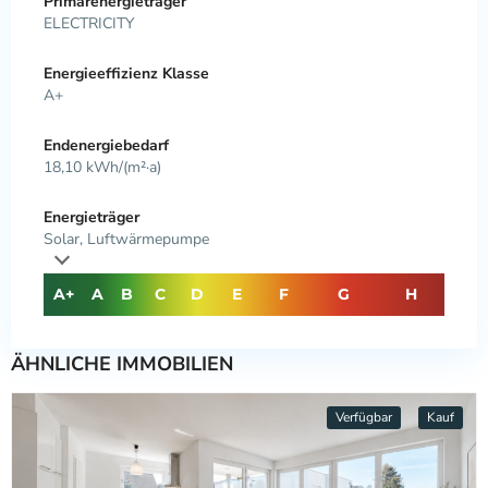
Primärenergieträger
ELECTRICITY
Energieeffizienz Klasse
A+
Endenergiebedarf
18,10 kWh/(m²·a)
Energieträger
Solar, Luftwärmepumpe
A+
A
B
C
D
E
F
G
H
ÄHNLICHE IMMOBILIEN
Verfügbar
Kauf