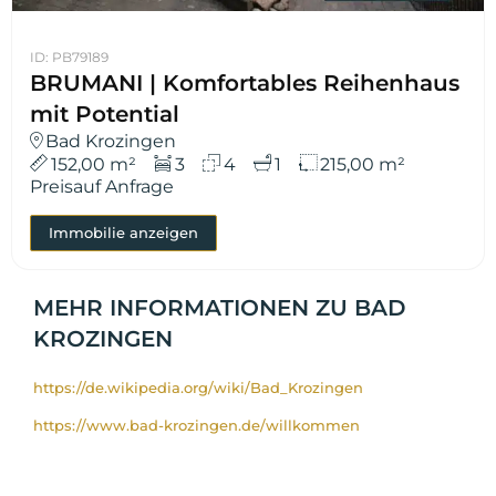
ID: PB79189
BRUMANI | Komfortables Reihenhaus
mit Potential
Bad Krozingen
152,00 m²
3
4
1
215,00 m²
Preis
auf Anfrage
Immobilie anzeigen
MEHR INFORMATIONEN ZU BAD
KROZINGEN
https://de.wikipedia.org/wiki/Bad_Krozingen
https://www.bad-krozingen.de/willkommen