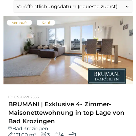
Verkauft
Kauf
ID: CS202202553
BRUMANI | Exklusive 4- Zimmer-
Maisonettewohnung in top Lage von
Bad Krozingen
Bad Krozingen
121,00 m²
3
4
1