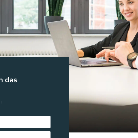
m das
H