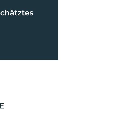
chätztes
E