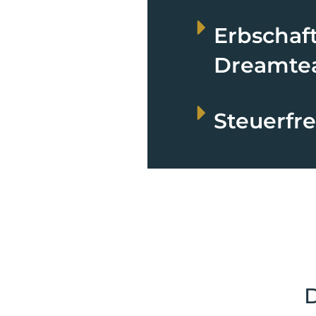
Erbschaf
Dreamt
Steuerfr